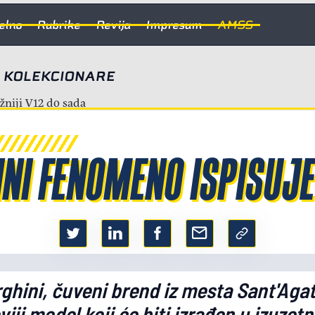
elno
Rubrike
Revija
Impresum
AMSS
 KOLEKCIONARE
I FENOMENO ISPISUJE 
hini, čuveni brend iz mesta Sant'Aga
iji model koji će biti izrađen u izuzetn