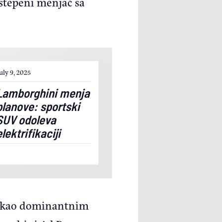
stepeni menjač sa
uly 9, 2025
Lamborghini menja
planove: sportski
SUV odoleva
elektrifikaciji
om kao dominantnim