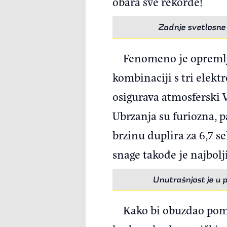
obara sve rekorde!
Zadnje svetlosne 
Fenomeno je opremlj
kombinaciji s tri elek
osigurava atmosferski V
Ubrzanja su furiozna, 
brzinu duplira za 6,7 
snage takođe je najbolj
Unutrašnjost je u 
Kako bi obuzdao po