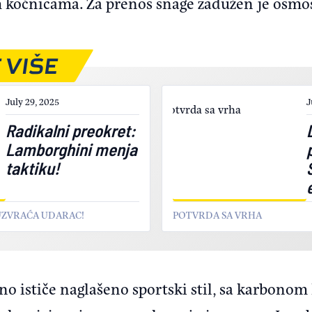
kočnicama. Za prenos snage zadužen je osmo
 VIŠE
July 29, 2025
J
Radikalni preokret:
Lamborghini menja
taktiku!
UZVRAĆA UDARAC!
POTVRDA SA VRHA
no ističe naglašeno sportski stil, sa karbon