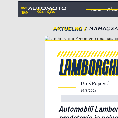
Home
Aktu
AKTUELNO
/
MAMAC ZA
LAMBORGHIN
Uroš Popović
16/8/2025
Automobili Lamborg
predstavio je najnov