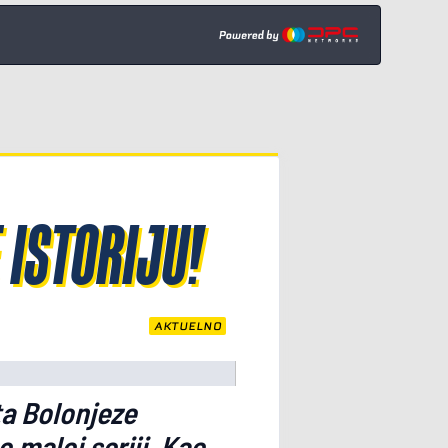
ISTORIJU!
AKTUELNO
ta Bolonjeze
o maloj seriji. Kao