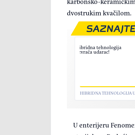
karbonsko-keramičkim 
dvostrukim kvačilom.
SAZNAJTE
HIBRIDNA TEHNOLOGIJA 
U enterijeru Fenome