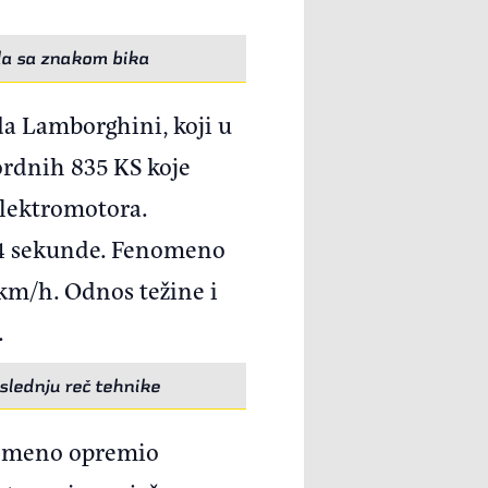
ila sa znakom bika
a Lamborghini, koji u
ordnih 835 KS koje
elektromotora.
2,4 sekunde. Fenomeno
 km/h. Odnos težine i
.
slednju reč tehnike
nomeno opremio