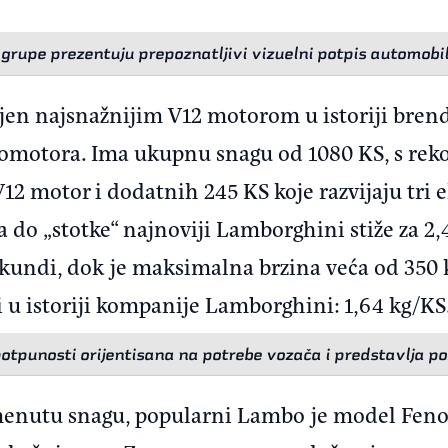
grupe prezentuju prepoznatljivi vizuelni potpis automob
en najsnažnijim V12 motorom u istoriji brend
tromotora. Ima ukupnu snagu od 1080 KS, s rek
12 motor i dodatnih 245 KS koje razvijaju tri 
pa do „stotke“ najnoviji Lamborghini stiže za 
sekundi, dok je maksimalna brzina veća od 350
i u istoriji kompanije Lamborghini: 1,64 kg/KS
potpunosti orijentisana na potrebe vozača i predstavlja po
menutu snagu, popularni Lambo je model Fe