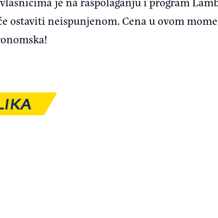
vlasnicima je na raspolaganju i program La
neće ostaviti neispunjenom. Cena u ovom momen
tronomska!
LIKA