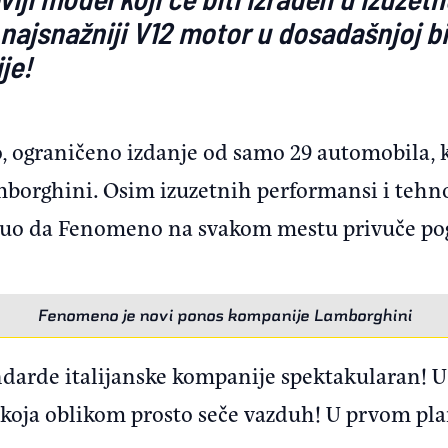
 i najsnažniji V12 motor u dosadašnjoj bi
je!
ograničeno izdanje od samo 29 automobila, ko
borghini. Osim izuzetnih performansi i tehno
uo da Fenomeno na svakom mestu privuče pogl
Fenomeno je novi ponos kompanije Lamborghini
tandarde italijanske kompanije spektakularan! 
koja oblikom prosto seče vazduh! U prvom plan