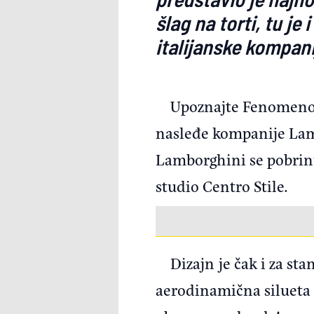
šlag na torti, tu je
italijanske kompani
Upoznajte Fenomeno, 
nasleđe kompanije Lam
Lamborghini se pobrin
studio Centro Stile.
Dizajn je čak i za s
aerodinamična silueta 