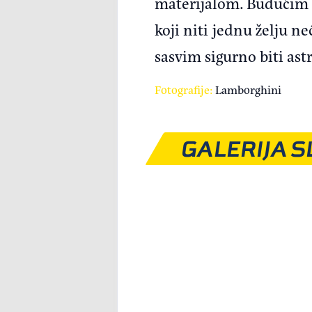
materijalom. Budućim 
koji niti jednu želju 
sasvim sigurno biti as
Fotografije:
Lamborghini
GALERIJA S