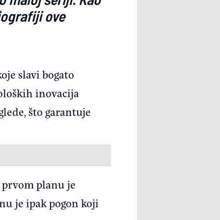
ografiji ove
je slavi bogato
loških inovacija
ede, što garantuje
U prvom planu je
u je ipak pogon koji