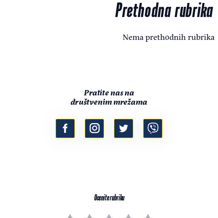
Prethodna rubrika
Nema prethodnih rubrika
Pratite nas na
društvenim mrežama
Ocenite rubriku