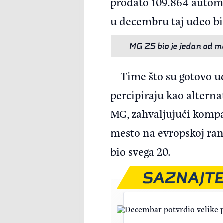
prodato 109.864 automob
u decembru taj udeo bi
MG ZS bio je jedan od mo
Time što su gotovo u
percipiraju kao alterna
MG, zahvaljujući kompa
mesto na evropskoj rang
bio svega 20.
SAZNAJTE