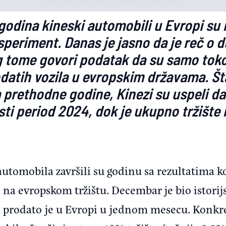
godina kineski automobili u Evropi su
speriment. Danas je jasno da je reč o 
ilog tome govori podatak da su samo to
odatih vozila u evropskim državama. Š
prethodne godine, Kinezi su uspeli da
ti period 2024, dok je ukupno tržište 
automobila završili su godinu sa rezultatima k
 evropskom tržištu. Decembar je bio istorijsk
a prodato je u Evropi u jednom mesecu. Konkr