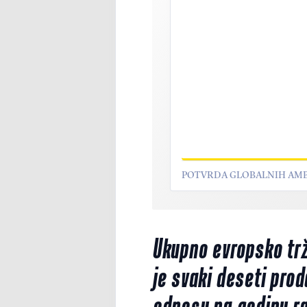
POTVRDA GLOBALNIH AMB
Ukupno evropsko trži
je svaki deseti prod
odnosu na godinu ra