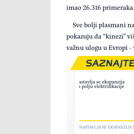
imao 26.316 primeraka
Sve bolji plasmani n
pokazuju da “kinezi” viš
važnu ulogu u Evropi - 
SAZNAJTE
NASTAVLJA SE EKSPANZIJA