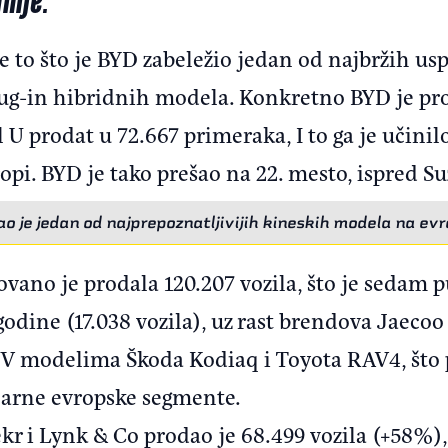
e to što je BYD zabeležio jedan od najbržih us
lug-in hibridnih modela. Konkretno BYD je pro
l U prodat u 72.667 primeraka, I to ga je učini
pi. BYD je tako prešao na 22. mesto, ispred Su
o je jedan od najprepoznatljivijih kineskih modela na e
ano je prodala 120.207 vozila, što je sedam pu
godine (17.038 vozila), uz rast brendova Jaeco
V modelima Škoda Kodiaq i Toyota RAV4, što 
ularne evropske segmente.
ekr i Lynk & Co prodao je 68.499 vozila (+58%),