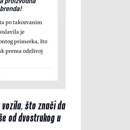
va proizvodna
 brenda!
ta po takozvanim
oslavila je
ontog primerka, što
ak prema održivoj
 vozila, što znači da
više od dvostrukog u