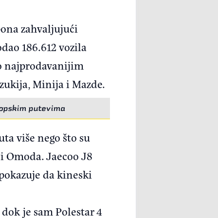
pona zahvaljujući
dao 186.612 vozila
lo najprodavanijim
zukija, Minija i Mazde.
vropskim putevima
ta više nego što su
o i Omoda. Jaecoo J8
pokazuje da kineski
 dok je sam Polestar 4