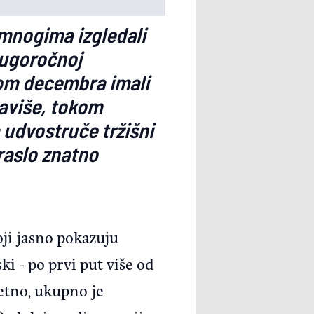
 mnogima izgledali
dugoročnoj
kom decembra imali
taviše, tokom
 udvostruče tržišni
raslo znatno
oji jasno pokazuju
i - po prvi put više od
etno, ukupno je