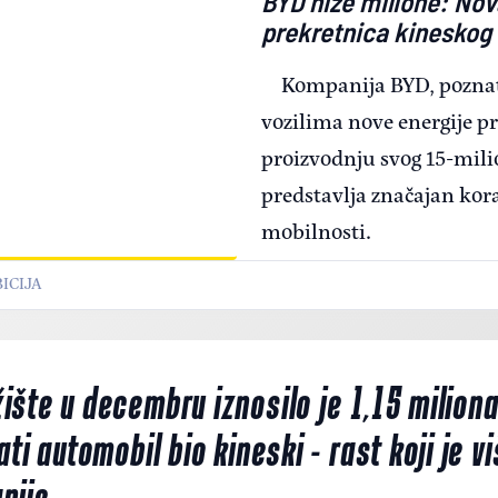
BYD niže milione: No
prekretnica kineskog
Kompanija BYD, pozna
vozilima nove energije pr
proizvodnju svog 15-mili
predstavlja značajan kor
mobilnosti.
ICIJA
šte u decembru iznosilo je 1,15 miliona
ati automobil bio kineski - rast koji je 
nije.