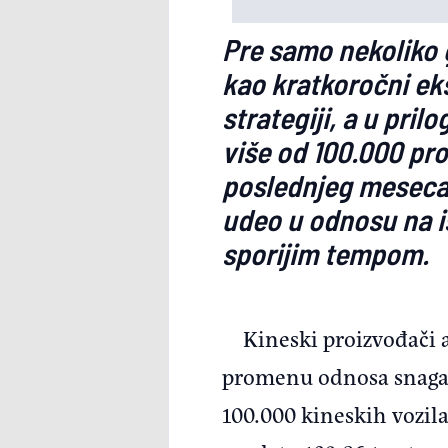
Pre samo nekoliko 
kao kratkoročni ek
strategiji, a u pr
više od 100.000 pr
poslednjeg meseca 
udeo u odnosu na is
sporijim tempom.
Kineski proizvođači 
promenu odnosa snaga na
100.000 kineskih vozil