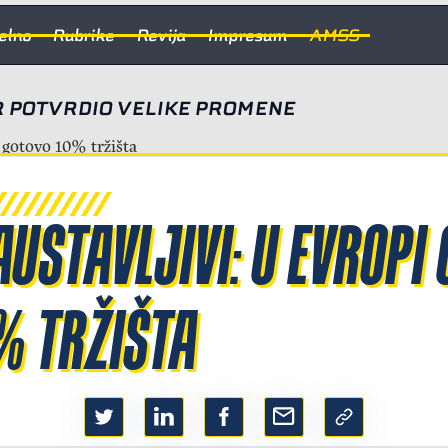
elno
Rubrike
Revija
Impresum
AMSS
 POTVRDIO VELIKE PROMENE
AUSTAVLJIVI: U EVROPI 
% TRŽIŠTA