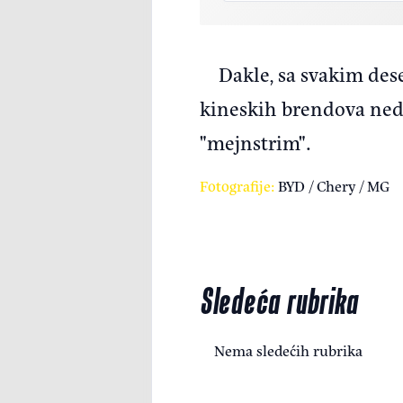
Dakle, sa svakim de
kineskih brendova nedv
"mejnstrim".
Fotografije:
BYD / Chery / MG
Sledeća rubrika
Nema sledećih rubrika