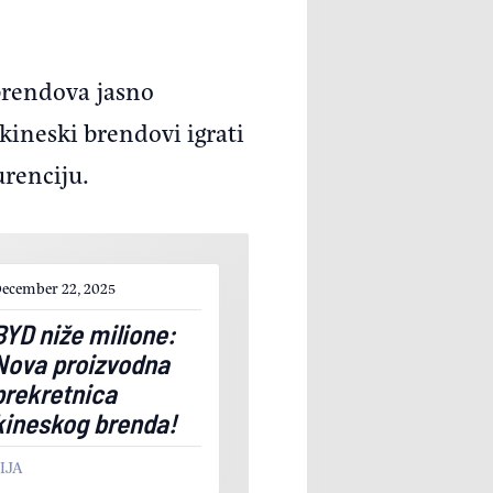
brendova jasno
e kineski brendovi igrati
urenciju.
ecember 22, 2025
BYD niže milione:
Nova proizvodna
prekretnica
kineskog brenda!
IJA