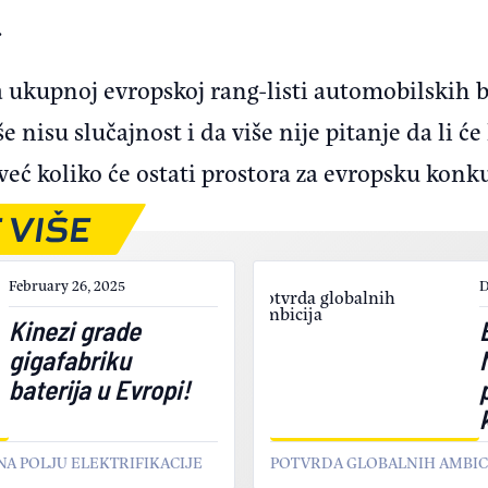
.
a ukupnoj evropskoj rang-listi automobilskih 
e nisu slučajnost i da više nije pitanje da li ć
već koliko će ostati prostora za evropsku konk
 VIŠE
February 26, 2025
D
Kinezi grade
gigafabriku
baterija u Evropi!
 NA POLJU ELEKTRIFIKACIJE
POTVRDA GLOBALNIH AMBIC