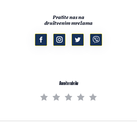
Pratite nas na
društvenim mrežama
Ocenite rubriku