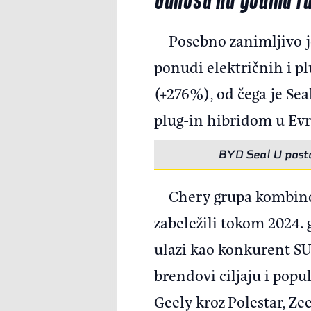
Posebno zanimljivo j
ponudi električnih i p
(+276%), od čega je Sea
plug-in hibridom u Evro
BYD Seal U posta
Chery grupa kombinov
zabeležili tokom 2024. 
ulazi kao konkurent SU
brendovi ciljaju i pop
Geely kroz Polestar, Ze