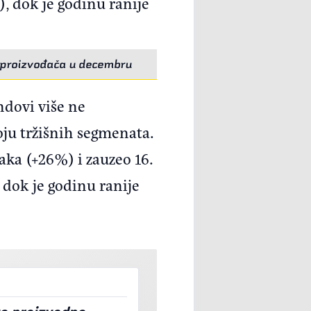
), dok je godinu ranije
ih proizvođača u decembru
ndovi više ne
oju tržišnih segmenata.
ka (+26%) i zauzeo 16.
 dok je godinu ranije