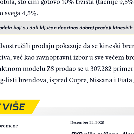
ila, što čini gotovo 10% tržišta (tačnije 9,5%
o svega 4,5%.
dela koji su dali ključan doprinos dobroj prodaji kinesk
dvostručili prodaju pokazuje da se kineski bre
tiva, već kao ravnopravni izbor u sve većem br
ktnom modelu ZS prodao se u 307.282 primera
-listi brendova, ispred Cupre, Nissana i Fiata,
 VIŠE
December 22, 2025