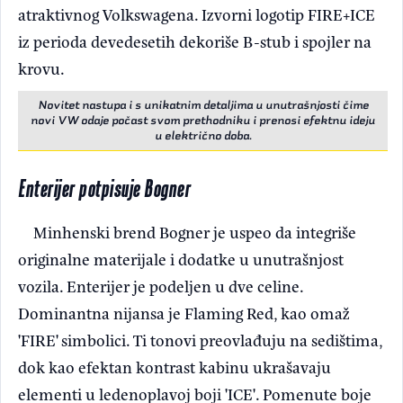
atraktivnog Volkswagena. Izvorni logotip FIRE+ICE
iz perioda devedesetih dekoriše B-stub i spojler na
krovu.
Novitet nastupa i s unikatnim detaljima u unutrašnjosti čime
novi VW odaje počast svom prethodniku i prenosi efektnu ideju
u električno doba.
Enterijer potpisuje Bogner
Minhenski brend Bogner je uspeo da integriše
originalne materijale i dodatke u unutrašnjost
vozila. Enterijer je podeljen u dve celine.
Dominantna nijansa je Flaming Red, kao omaž
'FIRE' simbolici. Ti tonovi preovlađuju na sedištima,
dok kao efektan kontrast kabinu ukrašavaju
elementi u ledenoplavoj boji 'ICE'. Pomenute boje