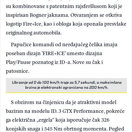
su kombinovane s patentnim rajsferšlusom koji je
inspirisan Bogner jaknama. Otvaranjem se otkriva
logotip Fire+Ice, kao i obloga koja oponaša presvlake
originalnog automobila.
Papučice komandi od nerđajućeg čelika imaju
poseban dizajn 'FIRE+ICE' umesto dizajna
Play/Pause poznatog iz ID-a. Nove su čak i
patosnice.
Ubrzanje od 0 do 100 km/h traje za 5,7 sekundi, a maksimlana
brzina je elektronski ograničena na 200 km/h.
S obzirom na činjenicu da je atraktivni model
baziran na modelu ID. 3 GTX Performance, pokreće
ga električna „ergela“ koja isporučuje čak 326
konjskih snaga i 545 Nm obrtnog momenta. Pogled