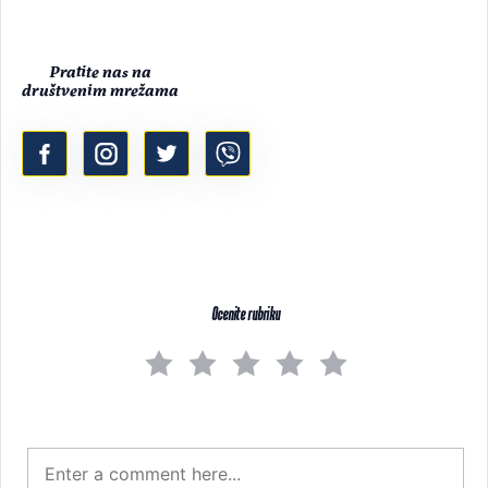
Pratite nas na
društvenim mrežama
Ocenite rubriku