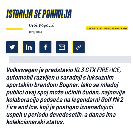
Light/Dark mode
ISTORIJA SE PONAVLJA
Uroš Popović
LIFESTYLE
PREDSTAVLJAMO
18/9/2024
Volkswagen je predstavio ID.3 GTX FIRE+ICE,
automobil razvijen u saradnji s luksuznim
sportskim brendom Bogner. Iako se mlađoj
publici ovaj spoj može učiniti čudan, najnovija
kolaboracija podseća na legendarni Golf Mk2
Fire and Ice, koji je postigao iznenađujući
uspeh u periodu devedesetih, a danas ima
kolekcionarski status.