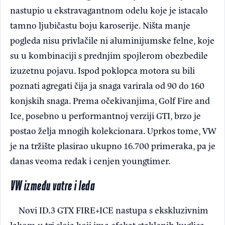
nastupio u ekstravagantnom odelu koje je istacalo
tamno ljubičastu boju karoserije. Ništa manje
pogleda nisu privlačile ni aluminijumske felne, koje
su u kombinaciji s prednjim spojlerom obezbedile
izuzetnu pojavu. Ispod poklopca motora su bili
poznati agregati čija ja snaga varirala od 90 do 160
konjskih snaga. Prema očekivanjima, Golf Fire and
Ice, posebno u performantnoj verziji GTI, brzo je
postao želja mnogih kolekcionara. Uprkos tome, VW
je na tržište plasirao ukupno 16.700 primeraka, pa je
danas veoma redak i cenjen youngtimer.
VW između vatre i leda
Novi ID.3 GTX FIRE+ICE nastupa s ekskluzivnim
lakom u tri sloja koji ima efekat staklenih kuglica.