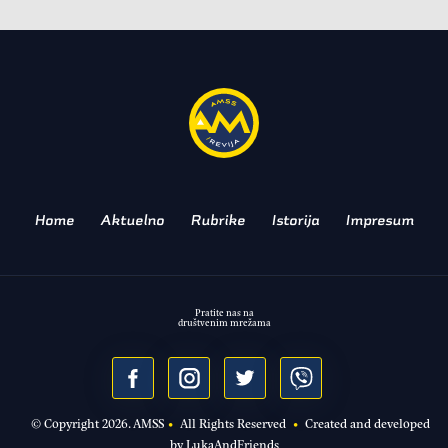
Drugo poglavlje
ŠKODA KODIAQ
Home
Aktuelno
Rubrike
Istorija
Impresum
Pratite nas na
društvenim mrežama
© Copyright
2026
. AMSS
•
All Rights Reserved
•
Created and developed
by
LukaAndFriends