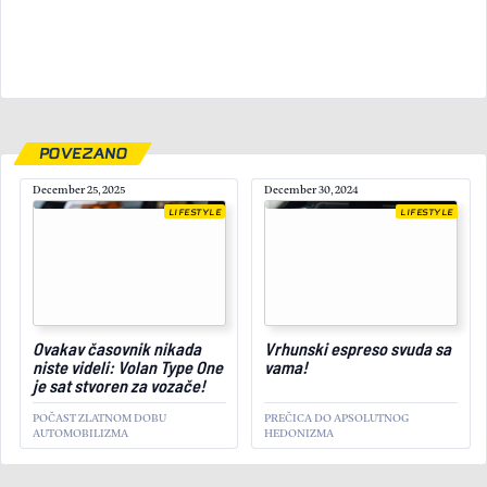
POVEZANO
December 25, 2025
December 30, 2024
LIFESTYLE
LIFESTYLE
Ovakav časovnik nikada
Vrhunski espreso svuda sa
September 12, 2023
niste videli: Volan Type One
vama!
je sat stvoren za vozače!
POČAST ZLATNOM DOBU
PREČICA DO APSOLUTNOG
AUTOMOBILIZMA
HEDONIZMA
PREDSTAVLJAMO