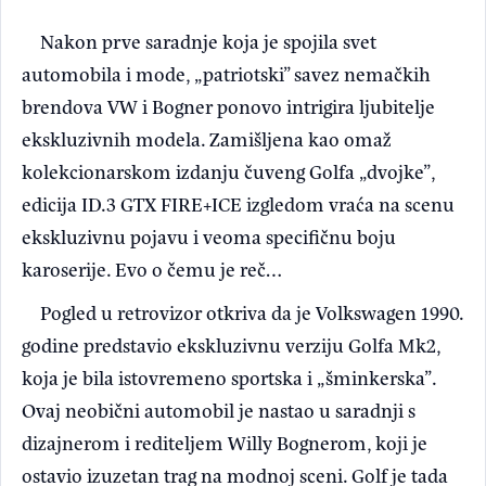
Nakon prve saradnje koja je spojila svet
automobila i mode, „patriotski” savez nemačkih
brendova VW i Bogner ponovo intrigira ljubitelje
ekskluzivnih modela. Zamišljena kao omaž
kolekcionarskom izdanju čuveng Golfa „dvojke”,
edicija ID.3 GTX FIRE+ICE izgledom vraća na scenu
ekskluzivnu pojavu i veoma specifičnu boju
karoserije. Evo o čemu je reč…
Pogled u retrovizor otkriva da je Volkswagen 1990.
godine predstavio ekskluzivnu verziju Golfa Mk2,
koja je bila istovremeno sportska i „šminkerska”.
Ovaj neobični automobil je nastao u saradnji s
dizajnerom i rediteljem Willy Bognerom, koji je
ostavio izuzetan trag na modnoj sceni. Golf je tada