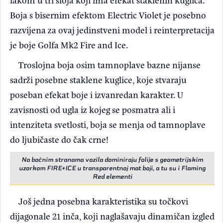
Boja s bisernim efektom Electric Violet je posebno
razvijena za ovaj jedinstveni model i reinterpretacija
je boje Golfa Mk2 Fire and Ice.
Troslojna boja osim tamnoplave bazne nijanse
sadrži posebne staklene kuglice, koje stvaraju
poseban efekat boje i izvanredan karakter. U
zavisnosti od ugla iz kojeg se posmatra ali i
intenziteta svetlosti, boja se menja od tamnoplave
do ljubičaste do čak crne!
Na bočnim stranama vozila dominiraju folije s geometrijskim
uzorkom FIRE+ICE u transparentnoj mat boji, a tu su i Flaming
Red elementi
Još jedna posebna karakteristika su točkovi
dijagonale 21 inča, koji naglašavaju dinamičan izgled