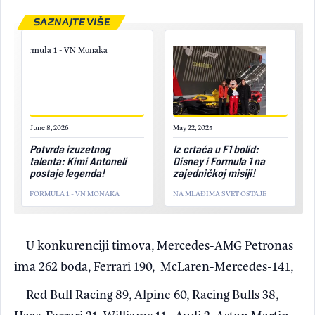
SAZNAJTE VIŠE
June 8, 2026
May 22, 2025
Potvrda izuzetnog
Iz crtaća u F1 bolid:
talenta: Kimi Antoneli
Disney i Formula 1 na
postaje legenda!
zajedničkoj misiji!
FORMULA 1 - VN MONAKA
NA MLAĐIMA SVET OSTAJE
U konkurenciji timova, Mercedes-AMG Petronas
ima 262 boda, Ferrari 190, McLaren-Mercedes-141,
Red Bull Racing 89, Alpine 60, Racing Bulls 38,
Haas-Ferrari 21, Williams 11, Audi 2, Aston Martin-