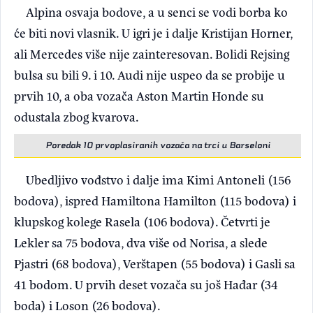
Alpina osvaja bodove, a u senci se vodi borba ko
će biti novi vlasnik. U igri je i dalje Kristijan Horner,
ali Mercedes više nije zainteresovan. Bolidi Rejsing
bulsa su bili 9. i 10. Audi nije uspeo da se probije u
prvih 10, a oba vozača Aston Martin Honde su
odustala zbog kvarova.
Poredak 10 prvoplasiranih vozača na trci u Barseloni
Ubedljivo vođstvo i dalje ima Kimi Antoneli (156
bodova), ispred Hamiltona Hamilton (115 bodova) i
klupskog kolege Rasela (106 bodova). Četvrti je
Lekler sa 75 bodova, dva više od Norisa, a slede
Pjastri (68 bodova), Verštapen (55 bodova) i Gasli sa
41 bodom. U prvih deset vozača su još Hađar (34
boda) i Loson (26 bodova).