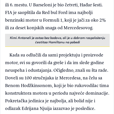
ili 6. mestu. U Barseloni je bio četvrti, Hađar šesti.
FIA je saopštila da Red bul Ford ima najbolji
benzinski motor u Formuli 1, koji je jači za oko 2%
ili za deset konjskih snaga od Mercedesovog.
Kimi Antoneli je ostao bez bodova, ali je u dobrom raspoloženju
čestitao Hamiltonu na pobedi
Kada su odlučili da sami projektuju i proizvode
motor, svi su govorili da greše i da im slede godine
neuspeha i odustajanja. Očigledno, znali su šta rade.
Doveli su 100 stručnjaka iz Mercedesa, na čelu sa
Benom Hodžkinsonom, koji je bio rukovodilac tima
konstruktora motora u periodu najveće dominacije.
Pokretačka jedinica je najbolja, ali bolid nije i
odlazak Edrijana Njuija iazazvao je posledice.