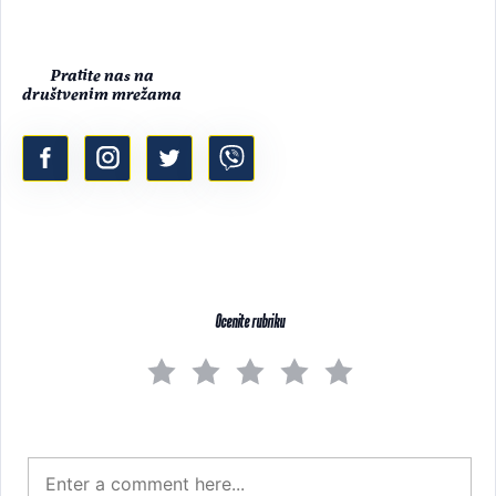
Pratite nas na
društvenim mrežama
Ocenite rubriku