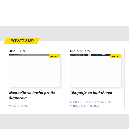
POVEZANO
June 15, 2024
October 8, 2024
SPORT
SPORT
September 17, 2024
Nastavlja se borba protiv
Ulaganje za budućnost
štoperice
NAŠI PREDSTAVNICI NA BEST
MOTORKANA
YOUNG DRIVER 2024
SPORT
Vesnić sezonu završio kao
treći u klasi