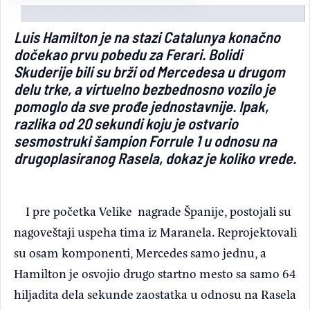
Light/Dark mode
Luis Hamilton je na stazi Catalunya konačno
dočekao prvu pobedu za Ferari. Bolidi
Skuderije bili su brži od Mercedesa u drugom
delu trke, a virtuelno bezbednosno vozilo je
pomoglo da sve prođe jednostavnije. Ipak,
razlika od 20 sekundi koju je ostvario
sesmostruki šampion Forrule 1 u odnosu na
drugoplasiranog Rasela, dokaz je koliko vrede.
I pre početka Velike nagrade Španije, postojali su
nagoveštaji uspeha tima iz Maranela. Reprojektovali
su osam komponenti, Mercedes samo jednu, a
Hamilton je osvojio drugo startno mesto sa samo 64
hiljadita dela sekunde zaostatka u odnosu na Rasela