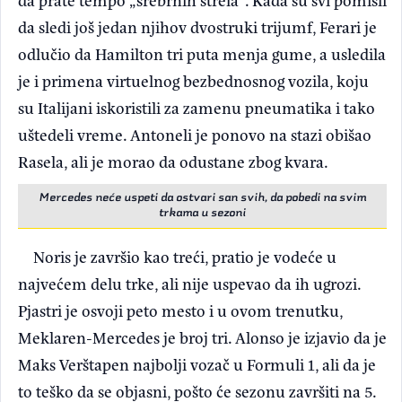
da sledi još jedan njihov dvostruki trijumf, Ferari je
odlučio da Hamilton tri puta menja gume, a usledila
je i primena virtuelnog bezbednosnog vozila, koju
su Italijani iskoristili za zamenu pneumatika i tako
uštedeli vreme. Antoneli je ponovo na stazi obišao
Rasela, ali je morao da odustane zbog kvara.
Mercedes neće uspeti da ostvari san svih, da pobedi na svim
trkama u sezoni
Noris je završio kao treći, pratio je vodeće u
najvećem delu trke, ali nije uspevao da ih ugrozi.
Pjastri je osvoji peto mesto i u ovom trenutku,
Meklaren-Mercedes je broj tri. Alonso je izjavio da je
Maks Verštapen najbolji vozač u Formuli 1, ali da je
to teško da se objasni, pošto će sezonu završiti na 5.