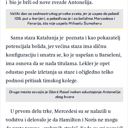
i bio je brži od nove zvezde Antonelija.
Veliki dan za sedmostrukog prvaka sveta, jer je uspeo da pobedi
106. put u karijeri, a pobeđivao je i sa bolidima Mercedesa i
Ferarija, što nije uspelo Mihaelu Šumaheru
Sama staza Katalunja je poznata i kao pokazatelj
potencijala bolida, jer većina staza ima sličnu
konfiguraciju i smatra se, ko je uspešan u Barseloni,
ima osnova da se nada titulama. Lekler je opet
odustao posle izletanja sa staze i očigledno teško
podnosi pritisak timskog kolege.
Drugo mesto osvojio je Džorž Rasel nakon odustajanja Antonelija
zbog kvara
U prvom delu trke, Mercedesi su se nalazili u
vođstvu i delovalo je da Hamilton i Noris ne mogu
da prate tempo „srebrnih strela“. Kada su svi pomisli