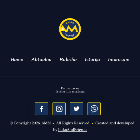
FIA EVROPSKI ŠAMPIONAT NA
BRDSKIM STAZAMA
Home
Aktuelno
Rubrike
Istorija
Impresum
Pratite nas na
društvenim mrežama
© Copyright
2026
. AMSS
•
All Rights Reserved
•
Created and developed
by
LukaAndFriends