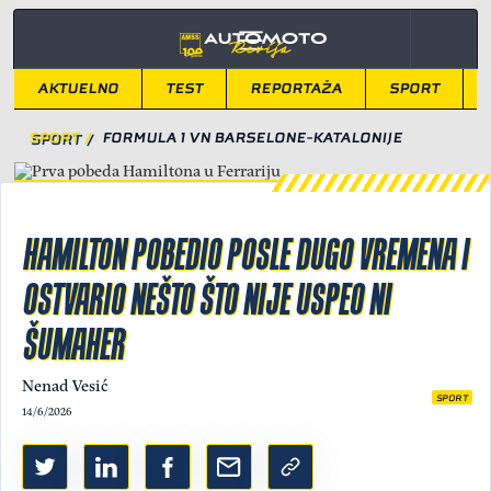
AKTUELNO
TEST
REPORTAŽA
SPORT
SPORT
/
FORMULA 1 VN BARSELONE-KATALONIJE
HAMILTON POBEDIO POSLE DUGO VREMENA I
OSTVARIO NEŠTO ŠTO NIJE USPEO NI
ŠUMAHER
Nenad Vesić
SPORT
14/6/2026