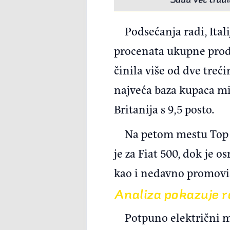
Podsećanja radi, Ital
procenata ukupne proda
činila više od dve treć
najveća baza kupaca min
Britanija s 9,5 posto.
Na petom mestu Top 10
je za Fiat 500, dok je o
kao i nedavno promovi
Analiza pokazuje ra
Potpuno električni m