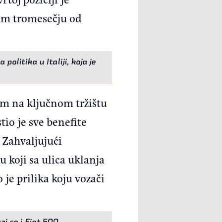
vom tromesečju od
litika u Italiji, koja je
om na ključnom tržištu
tio je sve benefite
. Zahvaljujući
 koji sa ulica uklanja
 je prilika koju vozači
i se i Fiat 500