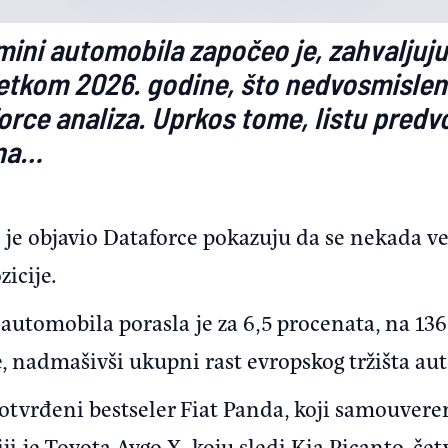
ini automobila započeo je, zahvaljujuć
četkom 2026. godine, što nedvosmislen
orce analiza. Uprkos tome, listu predvo
ina…
e je objavio Dataforce pokazuju da se nekada 
icije.
automobila porasla je za 6,5 procenata, na 136
, nadmašivši ukupni rast evropskog tržišta aut
tvrđeni bestseler Fiat Panda, koji samouver
ji je Toyota Aygo X, koju sledi Kia Picanto. četv