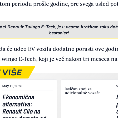
stom periodu prošle godine, pre svega usled p
model Renault Twingo E-Tech, je u veoma kratkom roku doka
bestseler!
 da će udeo EV vozila dodatno porasti ove godi
Twingo E-Tech, koji je već nakon tri meseca na
 VIŠE
May 11, 2026
S
Ekonomična
alternativa:
Renault Clio na
pragu dometa od