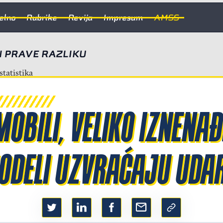
elno
Rubrike
Revija
Impresum
AMSS
I PRAVE RAZLIKU
OBILI, VELIKO IZNENAĐ
ODELI UZVRAĆAJU UDA