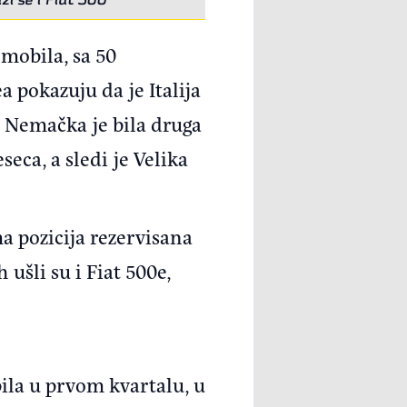
omobila, sa 50
 pokazuju da je Italija
, Nemačka je bila druga
eca, a sledi je Velika
ma pozicija rezervisana
 ušli su i Fiat 500e,
ila u prvom kvartalu, u