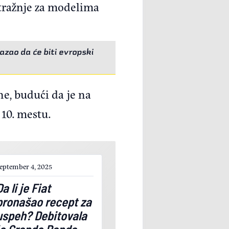
otražnje za modelima
zao da će biti evropski
ne, budući da je na
 10. mestu.
eptember 4, 2025
Da li je Fiat
pronašao recept za
uspeh? Debitovala
je Grande Panda