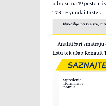
odnosu na 19 posto u i
T03 i Hyundai Inster.
Novajlija na tržištu, 
Analitičari smatraju
listu tek ušao Renault 
SAZNAJTE