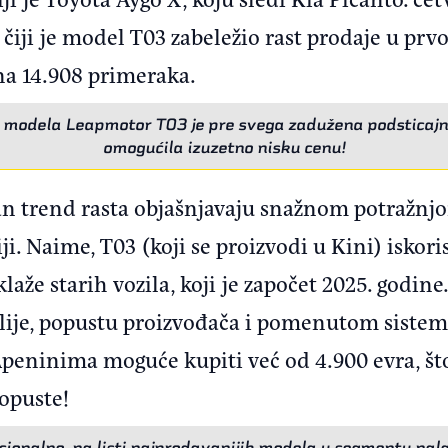
čiji je model T03 zabeležio rast prodaje u pr
na 14.908 primeraka.
 modela Leapmotor T03 je pre svega zadužena podsticajna po
omogućila izuzetno nisku cenu!
an trend rasta objašnjavaju snažnom potražnj
i. Naime, T03 (koji se proizvodi u Kini) iskoris
aže starih vozila, koji je započet 2025. godine
lije, popustu proizvođača i pomenutom sistemu
 Apeninima moguće kupiti već od 4.900 evra, što
opuste!
cionalno, na listi najprodavanijih modela u segmentu nalaz