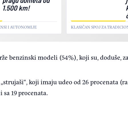
1.500 km!
SI I AUTONOMIJE
KLASIČAN SPOJ ZA TRADICI
drže benzinski modeli (54%), koji su, doduše, z
strujaši“, koji imaju udeo od 26 procenata (ra
ji sa 19 procenata.