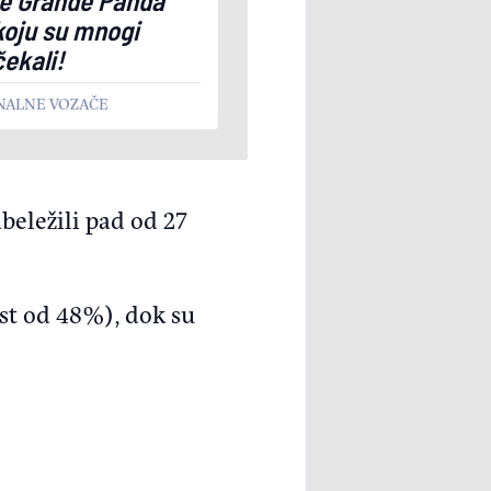
koju su mnogi
čekali!
ONALNE VOZAČE
abeležili pad od 27
st od 48%), dok su