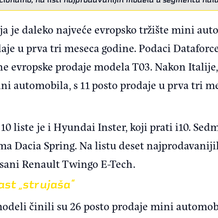
ija je daleko najveće evropsko tržište mini aut
je u prva tri meseca godine. Podaci Dataforcea
ine evropske prodaje modela T03. Nakon Italije
i automobila, s 11 posto prodaje u prva tri mes
 liste je i Hyundai Inster, koji prati i10. Sed
sma Dacia Spring. Na listu deset najprodavanijih
sani Renault Twingo E-Tech.
st „strujaša“
odeli činili su 26 posto prodaje mini automob