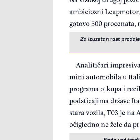
ambiciozni Leapmotor, 
gotovo 500 procenata, 
Za izuzetan rast prodaje
Analitičari impresiv
mini automobila u Italij
programa otkupa i recikl
podsticajima države Ita
stara vozila, T03 je na
očigledno ne žele da pr
Sada već tradi