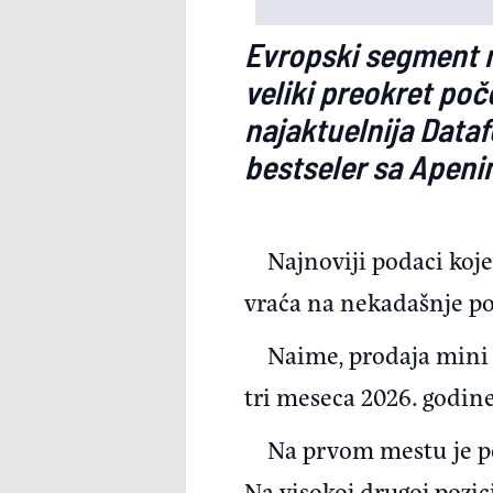
Evropski segment m
veliki preokret po
najaktuelnija Dataf
bestseler sa Apen
Najnoviji podaci koj
vraća na nekadašnje poz
Naime, prodaja mini 
tri meseca 2026. godine
Na prvom mestu je po
Na visokoj drugoj pozici