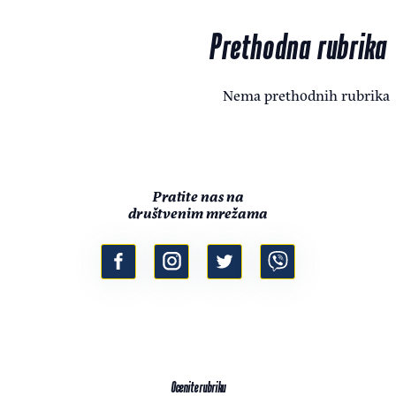
Prethodna rubrika
Nema prethodnih rubrika
Pratite nas na
društvenim mrežama
Ocenite rubriku