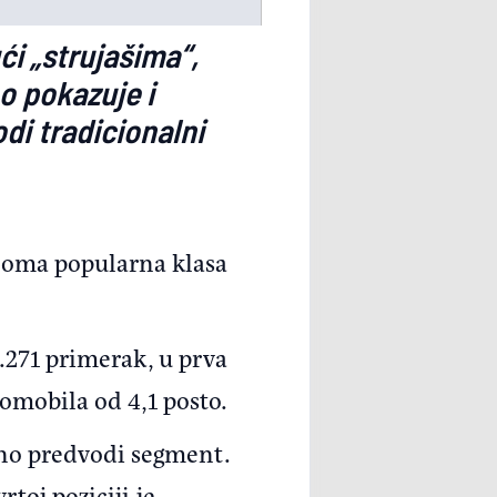
i „strujašima“,
o pokazuje i
di tradicionalni
veoma popularna klasa
.271 primerak, u prva
omobila od 4,1 posto.
eno predvodi segment.
rtoj poziciji je