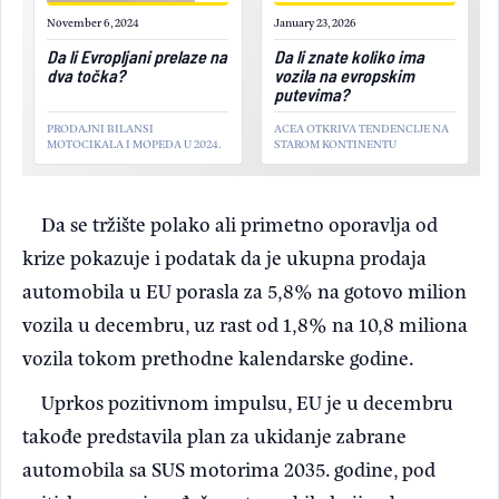
November 6, 2024
January 23, 2026
Da li Evropljani prelaze na
Da li znate koliko ima
dva točka?
vozila na evropskim
putevima?
PRODAJNI BILANSI
ACEA OTKRIVA TENDENCIJE NA
MOTOCIKALA I MOPEDA U 2024.
STAROM KONTINENTU
Da se tržište polako ali primetno oporavlja od
krize pokazuje i podatak da je ukupna prodaja
automobila u EU porasla za 5,8% na gotovo milion
vozila u decembru, uz rast od 1,8% na 10,8 miliona
vozila tokom prethodne kalendarske godine.
Uprkos pozitivnom impulsu, EU je u decembru
takođe predstavila plan za ukidanje zabrane
automobila sa SUS motorima 2035. godine, pod