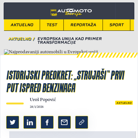
AKTUELNO
TEST
REPORTAŽA
SPORT
AKTUELNO
/
EVROPSKA UNIJA KAO PRIMER
TRANSFORMACIJE
ISTORIJSKI PREOKRET: „STRUJAŠI“ PRVI
PUT ISPRED BENZINACA
Uroš Popović
AKTUELNO
28/1/2026