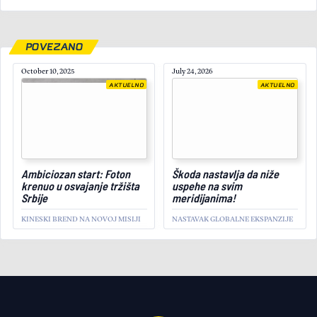
POVEZANO
October 10, 2025
July 24, 2026
AKTUELNO
AKTUELNO
February 7, 2024
Ambiciozan start: Foton
Škoda nastavlja da niže
krenuo u osvajanje tržišta
uspehe na svim
Srbije
meridijanima!
KINESKI BREND NA NOVOJ MISIJI
NASTAVAK GLOBALNE EKSPANZIJE
AKTUELNO
Lancia otkriva novi Ypsilon
"na kašičicu"
LANCIA YPSILON