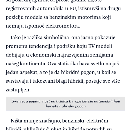
registrovanih automobila u EU, istisnuvši na drugu
poziciju modele sa benzinskim motorima koji
nemaju ispomoć elektromotora.
Iako je razlika simbolična, ona jasno pokazuje
promenu tendencija i podršku koju EV modeli
dobijaju u ekonomski najrazvijenim zemljama
našeg kontinenta. Ova statistika baca svetlo na još
jedan aspekat, a to je da hibridni pogon, u koji se
svrstavaju i takozvani blagi hibridi, postaje sve više
zastupljen.
Sve veću popularnost na tržištu Evrope beleže automobili koji
koriste hubridni pogon
Ništa manje značajno, benzinski-električni
hibridi, uključujući plug-in hibride potvrdili su