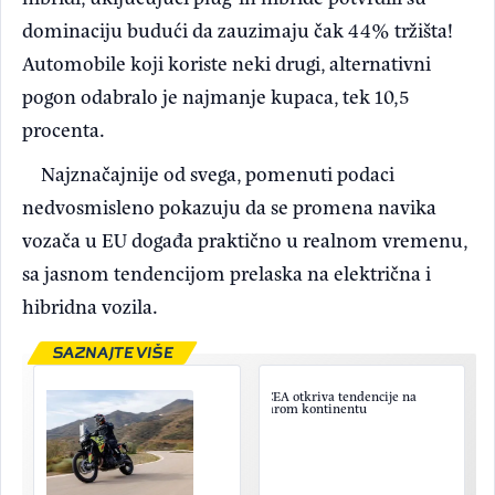
dominaciju budući da zauzimaju čak 44% tržišta!
Automobile koji koriste neki drugi, alternativni
pogon odabralo je najmanje kupaca, tek 10,5
procenta.
Najznačajnije od svega, pomenuti podaci
nedvosmisleno pokazuju da se promena navika
vozača u EU događa praktično u realnom vremenu,
sa jasnom tendencijom prelaska na električna i
hibridna vozila.
SAZNAJTE VIŠE