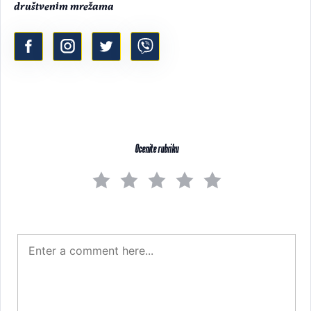
društvenim mrežama
Ocenite rubriku