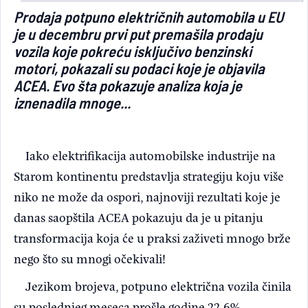
Prodaja potpuno električnih automobila u EU
Light/Dark mode
je u decembru prvi put premašila prodaju
vozila koje pokreću isključivo benzinski
motori, pokazali su podaci koje je objavila
ACEA. Evo šta pokazuje analiza koja je
iznenadila mnoge...
Iako elektrifikacija automobilske industrije na
Starom kontinentu predstavlja strategiju koju više
niko ne može da ospori, najnoviji rezultati koje je
danas saopštila ACEA pokazuju da je u pitanju
transformacija koja će u praksi zaživeti mnogo brže
nego što su mnogi očekivali!
Jezikom brojeva, potpuno električna vozila činila
su poslednjeg meseca prošle godine 22,6%