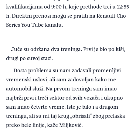
kvalifikacijama od 9:00 h, koje prethode trci u 12:55
h. Direktni prenosi mogu se pratiti na
Renault Clio
Series
You Tube kanalu.
Juče su održana dva treninga. Prvi je bio po kiši,
drugi po suvoj stazi.
-Dosta problema su nam zadavali promenljivi
vremenski uslovi, ali sam zadovoljan kako me
automobil služi. Na prvom treningu sam imao
najbrži prvi i treći sektor od svih vozača i ukupno
sam imao četvrto vreme. Isto je bilo i a drugom
treningu, ali su mi taj krug „obrisali“ zbog prelaska
preko bele linije, kaže Miljković.