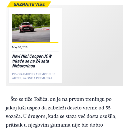
SAZNAJTE VIŠE
May 20, 2024
Novi Mini Cooper JCW
trkaće se na 24 sata
Nirburgringa
PRVO KAMUFLIRANI MODEL U
AKCIJI, PA ONDA PREMIJERA
Što se tiče Tošića, on je na prvom treningu po
jakoj kiši uspeo da zabeleži deseto vreme od 55
vozača. U drugom, kada se staza već dosta osušila,
pritisak u njegovim gumama nije bio dobro