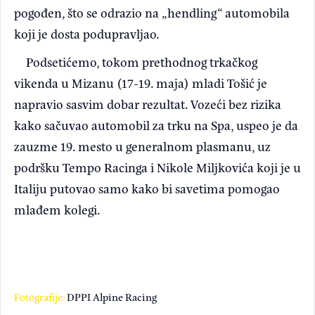
pogođen, što se odrazio na „hendling“ automobila
koji je dosta podupravljao.
Podsetićemo, tokom prethodnog trkačkog
vikenda u Mizanu (17-19. maja) mladi Tošić je
napravio sasvim dobar rezultat. Vozeći bez rizika
kako sačuvao automobil za trku na Spa, uspeo je da
zauzme 19. mesto u generalnom plasmanu, uz
podršku Tempo Racinga i Nikole Miljkovića koji je u
Italiju putovao samo kako bi savetima pomogao
mlađem kolegi.
Fotografije:
DPPI Alpine Racing