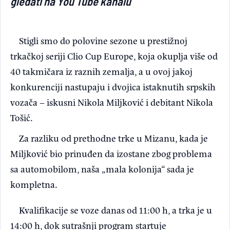
gledati na You Tube kanalu
Stigli smo do polovine sezone u prestižnoj
trkačkoj seriji Clio Cup Europe, koja okuplja više od
40 takmičara iz raznih zemalja, a u ovoj jakoj
konkurenciji nastupaju i dvojica istaknutih srpskih
vozača – iskusni Nikola Miljković i debitant Nikola
Tošić.
Za razliku od prethodne trke u Mizanu, kada je
Miljković bio prinuđen da izostane zbog problema
sa automobilom, naša „mala kolonija“ sada je
kompletna.
Kvalifikacije se voze danas od 11:00 h, a trka je u
14:00 h, dok sutrašnji program startuje