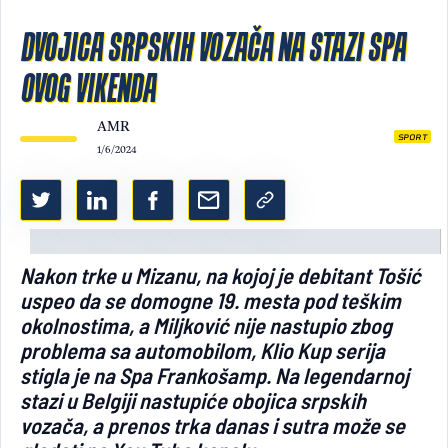
Light/Dark mode
DVOJICA SRPSKIH VOZAČA NA STAZI SPA
OVOG VIKENDA
AMR
SPORT
1/6/2024
Nakon trke u Mizanu, na kojoj je debitant Tošić
uspeo da se domogne 19. mesta pod teškim
okolnostima, a Miljković nije nastupio zbog
problema sa automobilom, Klio Kup serija
stigla je na Spa Frankošamp. Na legendarnoj
stazi u Belgiji nastupiće obojica srpskih
vozača, a prenos trka danas i sutra može se