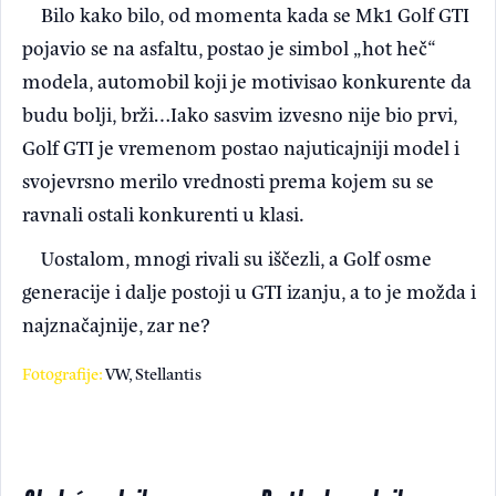
Bilo kako bilo, od momenta kada se Mk1 Golf GTI
pojavio se na asfaltu, postao je simbol „hot heč“
modela, automobil koji je motivisao konkurente da
budu bolji, brži…Iako sasvim izvesno nije bio prvi,
Golf GTI je vremenom postao najuticajniji model i
svojevrsno merilo vrednosti prema kojem su se
ravnali ostali konkurenti u klasi.
Uostalom, mnogi rivali su iščezli, a Golf osme
generacije i dalje postoji u GTI izanju, a to je možda i
najznačajnije, zar ne?
Fotografije:
VW, Stellantis