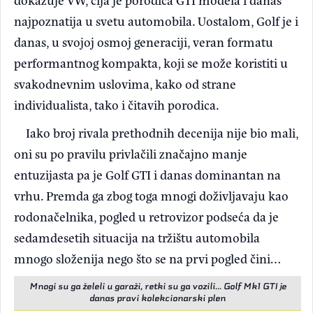
najpoznatija u svetu automobila. Uostalom, Golf je i
danas, u svojoj osmoj generaciji, veran formatu
performantnog kompakta, koji se može koristiti u
svakodnevnim uslovima, kako od strane
individualista, tako i čitavih porodica.
Iako broj rivala prethodnih decenija nije bio mali,
oni su po pravilu privlačili značajno manje
entuzijasta pa je Golf GTI i danas dominantan na
vrhu. Premda ga zbog toga mnogi doživljavaju kao
rodonačelnika, pogled u retrovizor podseća da je
sedamdesetih situacija na tržištu automobila
mnogo složenija nego što se na prvi pogled čini…
Mnogi su ga želeli u garaži, retki su ga vozili... Golf Mk1 GTI je
danas pravi kolekcionarski plen