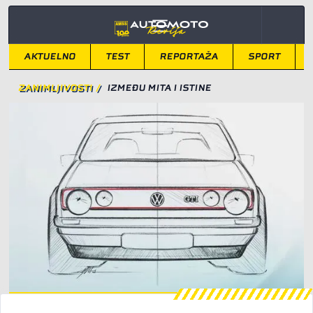
AKTUELNO
TEST
REPORTAŽA
SPORT
ZANIMLJIVOSTI
/
IZMEĐU MITA I ISTINE