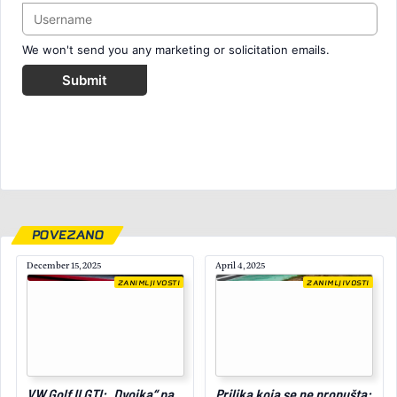
We won't send you any marketing or solicitation emails.
Submit
POVEZANO
December 15, 2025
April 4, 2025
ZANIMLJIVOSTI
ZANIMLJIVOSTI
April 20, 2026
VW Golf II GTI: „Dvojka“ pa
Prilika koja se ne propušta: