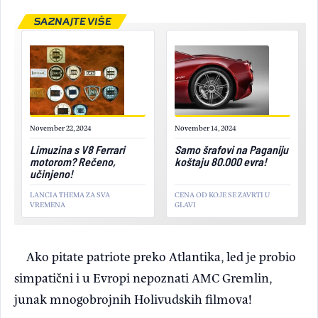
SAZNAJTE VIŠE
November 22, 2024
November 14, 2024
Limuzina s V8 Ferrari
Samo šrafovi na Paganiju
motorom? Rečeno,
koštaju 80.000 evra!
učinjeno!
LANCIA THEMA ZA SVA
CENA OD KOJE SE ZAVRTI U
VREMENA
GLAVI
Ako pitate patriote preko Atlantika, led je probio
simpatični i u Evropi nepoznati AMC Gremlin,
junak mnogobrojnih Holivudskih filmova!