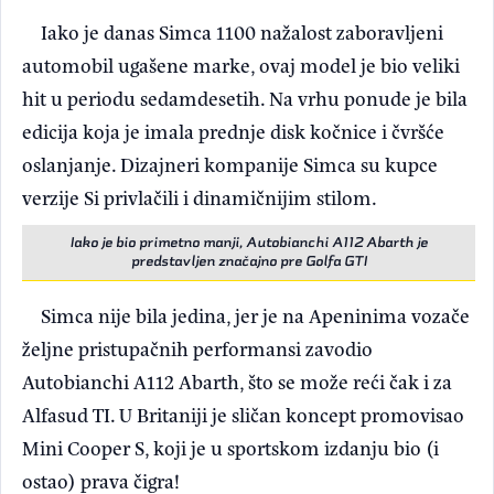
Iako je danas Simca 1100 nažalost zaboravljeni
automobil ugašene marke, ovaj model je bio veliki
hit u periodu sedamdesetih. Na vrhu ponude je bila
edicija koja je imala prednje disk kočnice i čvršće
oslanjanje. Dizajneri kompanije Simca su kupce
verzije Si privlačili i dinamičnijim stilom.
Iako je bio primetno manji, Autobianchi A112 Abarth je
predstavljen značajno pre Golfa GTI
Simca nije bila jedina, jer je na Apeninima vozače
željne pristupačnih performansi zavodio
Autobianchi A112 Abarth, što se može reći čak i za
Alfasud TI. U Britaniji je sličan koncept promovisao
Mini Cooper S, koji je u sportskom izdanju bio (i
ostao) prava čigra!