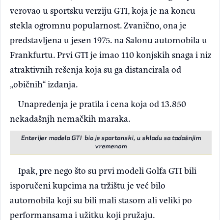
verovao u sportsku verziju GTI, koja je na koncu
stekla ogromnu popularnost. Zvanično, ona je
predstavljena u jesen 1975. na Salonu automobila u
Frankfurtu. Prvi GTI je imao 110 konjskih snaga i niz
atraktivnih rešenja koja su ga distancirala od
„običnih“ izdanja.
Unapređenja je pratila i cena koja od 13.850
nekadašnjh nemačkih maraka.
Enterijer modela GTI bio je spartanski, u skladu sa tadašnjim
vremenom
Ipak, pre nego što su prvi modeli Golfa GTI bili
isporučeni kupcima na tržištu je već bilo
automobila koji su bili mali stasom ali veliki po
performansama i užitku koji pružaju.