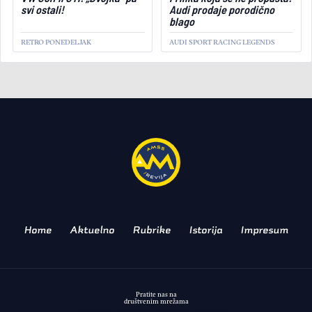
svi ostali!
Audi prodaje porodično
blago
RETRO PONEDELJAK
AUDI SPORT RACING LEGENDS
ZANIMLJIVOSTI
Alfa Romeo Montreal:
Dokaz da lepota nekada
nije dovoljna!
RETRO PONEDELJAK
Home
Aktuelno
Rubrike
Istorija
Impresum
Pratite nas na
društvenim mrežama