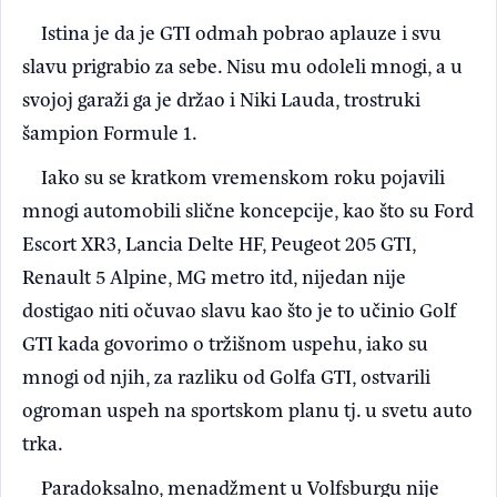
Istina je da je GTI odmah pobrao aplauze i svu
slavu prigrabio za sebe. Nisu mu odoleli mnogi, a u
svojoj garaži ga je držao i Niki Lauda, trostruki
šampion Formule 1.
Iako su se kratkom vremenskom roku pojavili
mnogi automobili slične koncepcije, kao što su Ford
Escort XR3, Lancia Delte HF, Peugeot 205 GTI,
Renault 5 Alpine, MG metro itd, nijedan nije
dostigao niti očuvao slavu kao što je to učinio Golf
GTI kada govorimo o tržišnom uspehu, iako su
mnogi od njih, za razliku od Golfa GTI, ostvarili
ogroman uspeh na sportskom planu tj. u svetu auto
trka.
Paradoksalno, menadžment u Volfsburgu nije