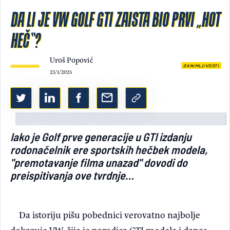
DA LI JE VW GOLF GTI ZAISTA BIO PRVI „HOT
Light/Dark mode
HEČ“?
Uroš Popović
ZANIMLJIVOSTI
23/1/2025
Iako je Golf prve generacije u GTI izdanju
rodonačelnik ere sportskih hečbek modela,
"premotavanje filma unazad" dovodi do
preispitivanja ove tvrdnje…
Da istoriju pišu pobednici verovatno najbolje
dokazuje VW, čija je porodica GTI modela i danas