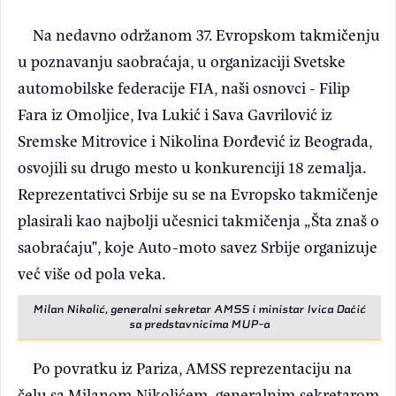
Na nedavno održanom 37. Evropskom takmičenju
u poznavanju saobraćaja, u organizaciji Svetske
automobilske federacije FIA, naši osnovci - Filip
Fara iz Omoljice, Iva Lukić i Sava Gavrilović iz
Sremske Mitrovice i Nikolina Đorđević iz Beograda,
osvojili su drugo mesto u konkurenciji 18 zemalja.
Reprezentativci Srbije su se na Evropsko takmičenje
plasirali kao najbolji učesnici takmičenja „Šta znaš o
saobraćaju", koje Auto-moto savez Srbije organizuje
već više od pola veka.
Milan Nikolić, generalni sekretar AMSS i ministar Ivica Dačić
sa predstavnicima MUP-a
Po povratku iz Pariza, AMSS reprezentaciju na
čelu sa Milanom Nikolićem, generalnim sekretarom