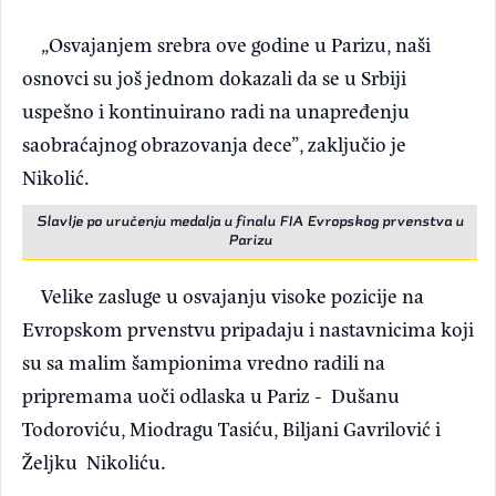
„Osvajanjem srebra ove godine u Parizu, naši
osnovci su još jednom dokazali da se u Srbiji
uspešno i kontinuirano radi na unapređenju
saobraćajnog obrazovanja dece”, zaključio je
Nikolić.
Slavlje po uručenju medalja u finalu FIA Evropskog prvenstva u
Parizu
Velike zasluge u osvajanju visoke pozicije na
Evropskom prvenstvu pripadaju i nastavnicima koji
su sa malim šampionima vredno radili na
pripremama uoči odlaska u Pariz - Dušanu
Todoroviću, Miodragu Tasiću, Biljani Gavrilović i
Željku Nikoliću.