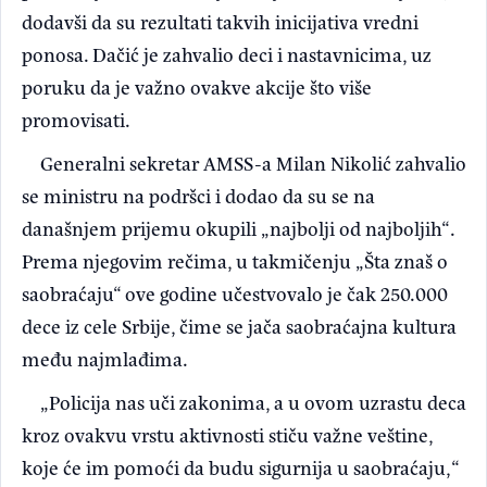
dodavši da su rezultati takvih inicijativa vredni
ponosa. Dačić je zahvalio deci i nastavnicima, uz
poruku da je važno ovakve akcije što više
promovisati.
Generalni sekretar AMSS-a Milan Nikolić zahvalio
se ministru na podršci i dodao da su se na
današnjem prijemu okupili „najbolji od najboljih“.
Prema njegovim rečima, u takmičenju „Šta znaš o
saobraćaju“ ove godine učestvovalo je čak 250.000
dece iz cele Srbije, čime se jača saobraćajna kultura
među najmlađima.
„Policija nas uči zakonima, a u ovom uzrastu deca
kroz ovakvu vrstu aktivnosti stiču važne veštine,
koje će im pomoći da budu sigurnija u saobraćaju,“