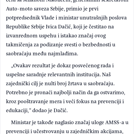
Auto-moto saveza Srbije, primio je prvi
potpredsednik Vlade i ministar unutrašnjih poslova
Republike Srbije Ivica Dačić, koji je čestitao na
izvanrednom uspehu i istakao značaj ovog
takmičenja za podizanje svesti o bezbednosti u
saobraćaju među najmlađima.
„Ovakav rezultat je dokaz posvećenog rada i
uspešne saradnje relevantnih institucija. Naš
zajednički cilj je nulti broj žrtava u saobraćaju.
Potrebno je pronaći najbolji način da ga ostvarimo,
kroz pooštravanje mera i veći fokus na prevenciji i
edukaciji,“ dodao je Dačić.
Ministar je takođe naglasio značaj uloge AMSS-a u
prevenciji i učestvovanju u zajedničkim akcijama,