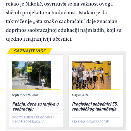
rekao je Nikolić, osvrnuvši se na važnost ovog i
sličnih projekata za budućnost. Istakao je da
takmičenje „Šta znaš o saobraćaju" daje značajan
doprinos saobraćajnoj edukaciji najmlađih, koji su
ujedno i najranjiviji učesnici.
SAZNAJTE VIŠE
September 28, 2023
May 25, 2024
Pažnja, deca su ranjiva u
Proglašeni pobednici 55.
saobraćaju
republičkog takmičenja
POČETAK ŠKOLSKE GODINE I
DECA U SAOBRAĆAJU
ŠTA ZNAŠ O SAOBRAĆAJU