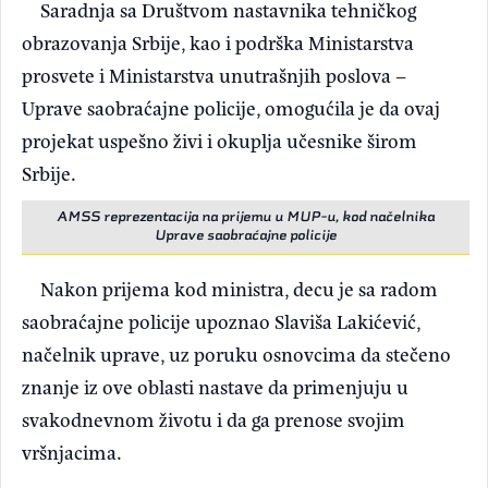
Saradnja sa Društvom nastavnika tehničkog
obrazovanja Srbije, kao i podrška Ministarstva
prosvete i Ministarstva unutrašnjih poslova –
Uprave saobraćajne policije, omogućila je da ovaj
projekat uspešno živi i okuplja učesnike širom
Srbije.
AMSS reprezentacija na prijemu u MUP-u, kod načelnika
Uprave saobraćajne policije
Nakon prijema kod ministra, decu je sa radom
saobraćajne policije upoznao Slaviša Lakićević,
načelnik uprave, uz poruku osnovcima da stečeno
znanje iz ove oblasti nastave da primenjuju u
svakodnevnom životu i da ga prenose svojim
vršnjacima.