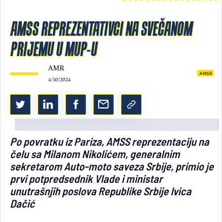
Light/Dark mode
AMSS REPREZENTATIVCI NA SVEČANOM
PRIJEMU U MUP-U
AMR
AMSS
4/10/2024
Po povratku iz Pariza, AMSS reprezentaciju na
čelu sa Milanom Nikolićem, generalnim
sekretarom Auto-moto saveza Srbije, primio je
prvi potpredsednik Vlade i ministar
unutrašnjih poslova Republike Srbije Ivica
Dačić