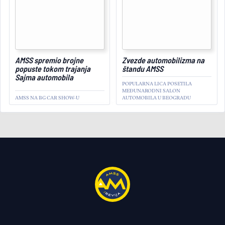
May 11, 2023
AMSS spremio brojne
Zvezde automobilizma na
popuste tokom trajanja
štandu AMSS
Sajma automobila
POPULARNA LICA POSETILA
MEĐUNARODNI SALON
AMSS NA BG CAR SHOW-U
AUTOMOBILA U BEOGRADU
AMSS
Četvrta tema – propisi iz
oblasti transporta
SEKTOR ZA STRUČNO
USAVRŠAVANJE I RAZVOJ