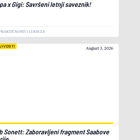
a x Gigi: Savršeni letnji saveznik!
PRAKTIČNOSTI I LUKSUZA
JIVOSTI
August 3, 2026
b Sonett: Zaboravljeni fragment Saabove
rije