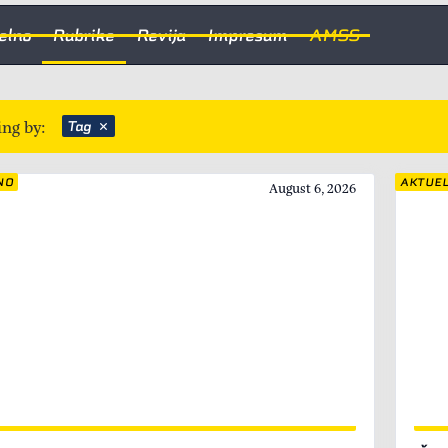
elno
Rubrike
Revija
Impresum
AMSS
ing by:
Tag
NO
AKTUE
August 6, 2026