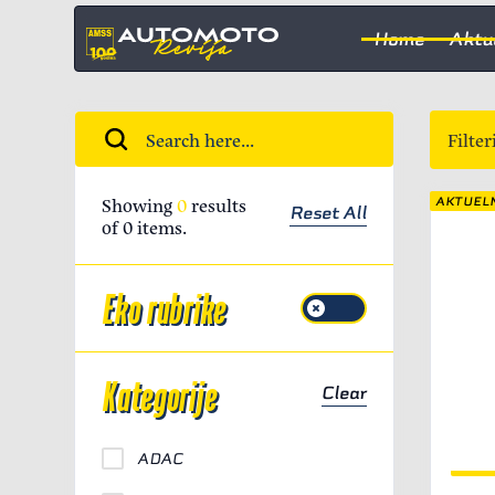
Home
Aktu
Filter
Showing
0
results
AKTUEL
Reset All
of
0
items.
Eko rubrike
Kategorije
Clear
ADAC