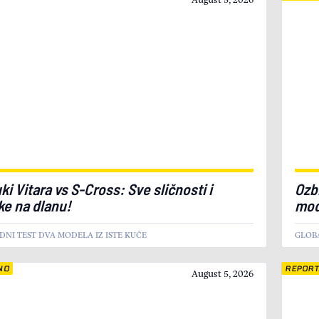
ki Vitara vs S-Cross: Sve sličnosti i
Ozbi
ike na dlanu!
mod
DNI TEST DVA MODELA IZ ISTE KUĆE
GLOB
NO
REPOR
August 5, 2026