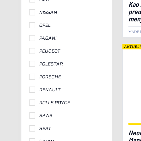
Kao 
pred
NISSAN
men
OPEL
MADE 
PAGANI
AKTUEL
PEUGEOT
POLESTAR
PORSCHE
RENAULT
ROLLS ROYCE
SAAB
SEAT
Neob
Manj