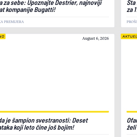
a za sebe: Upoznajte Destrier, najnoviji
Šta
at kompanije Bugatti!
za 1
KA PREMIJERA
PROŠ
NO
AKTUE
August 6, 2026
a je šampion svestranosti: Deset
Ofa
taka koji leto čine još bojim!
želi