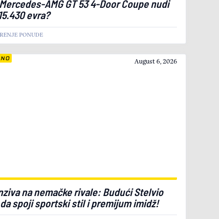
 Mercedes-AMG GT 53 4-Door Coupe nudi
15.430 evra?
IRENJE PONUDE
LNO
August 6, 2026
nziva na nemačke rivale: Budući Stelvio
 da spoji sportski stil i premijum imidž!