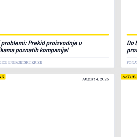
 problemi: Prekid proizvodnje u
Do 
ikama poznatih kompanija!
pro
DICE ENERGETSKE KRIZE
PONAV
NO
AKTUE
August 4, 2026