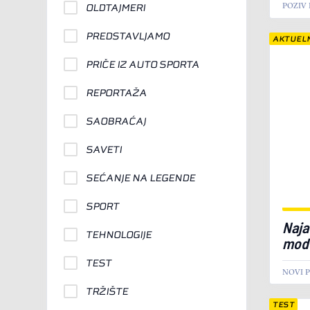
POZIV
OLDTAJMERI
PREDSTAVLJAMO
AKTUEL
PRIČE IZ AUTO SPORTA
REPORTAŽA
SAOBRAĆAJ
SAVETI
SEĆANJE NA LEGENDE
SPORT
Naja
TEHNOLOGIJE
mode
TEST
NOVI 
TRŽIŠTE
TEST