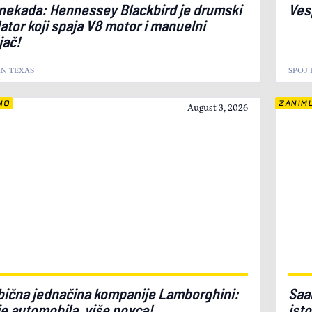
nekada: Hennessey Blackbird je drumski
Vesp
ator koji spaja V8 motor i manuelni
jač!
IN TEXAS
SPOJ 
NO
ZANIML
August 3, 2026
ična jednačina kompanije Lamborghini:
Saa
e automobila, više novca!
isto