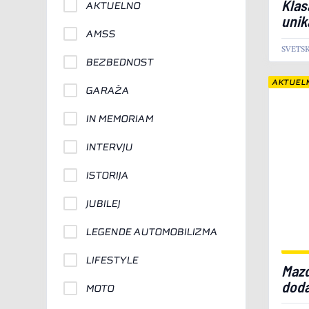
Klas
AKTUELNO
unik
AMSS
SVETS
BEZBEDNOST
AKTUEL
GARAŽA
IN MEMORIAM
INTERVJU
ISTORIJA
JUBILEJ
LEGENDE AUTOMOBILIZMA
LIFESTYLE
Mazd
doda
MOTO