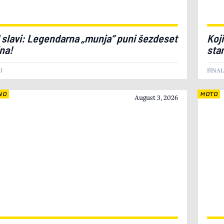
 slavi: Legendarna „munja“ puni šezdeset
Koj
na!
sta
J
FINA
NO
MOTO
August 3, 2026