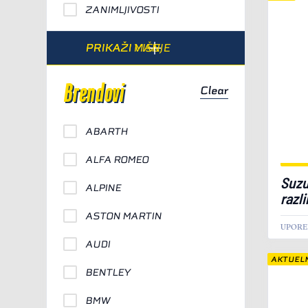
ZANIMLJIVOSTI
PRIKAŽI VIŠE
PRIKAŽI MANJE
Brendovi
Clear
ABARTH
ALFA ROMEO
Suzu
ALPINE
razl
ASTON MARTIN
UPORE
AUDI
AKTUEL
BENTLEY
BMW