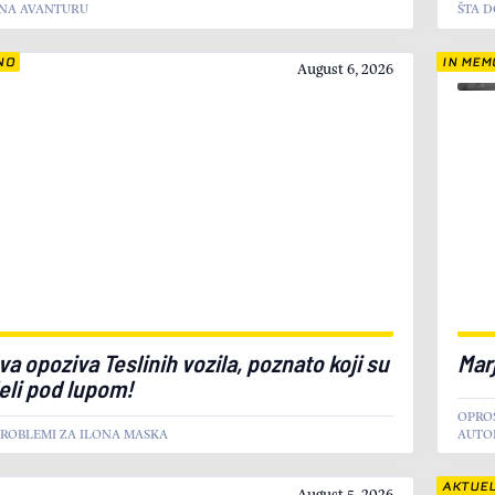
 NA AVANTURU
ŠTA D
NO
IN MEM
August 6, 2026
va opoziva Teslinih vozila, poznato koji su
Mar
li pod lupom!
OPRO
PROBLEMI ZA ILONA MASKA
AUTO
AKTUE
August 5, 2026