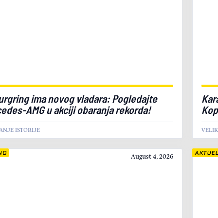
urgring ima novog vladara: Pogledajte
Kar
edes-AMG u akciji obaranja rekorda!
Kop
VANJE ISTORIJE
VELI
NO
AKTUE
August 4, 2026